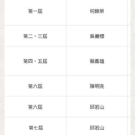
加入會員
第一屆
何錦榮
支持我們
第二、三屆
吳麗櫻
徵稿訊息
第四、五屆
賴義雄
第六屆
陳明克
第六屆
邱若山
第七屆
邱若山