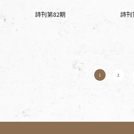
詩刊第82期
詩刊
1
2