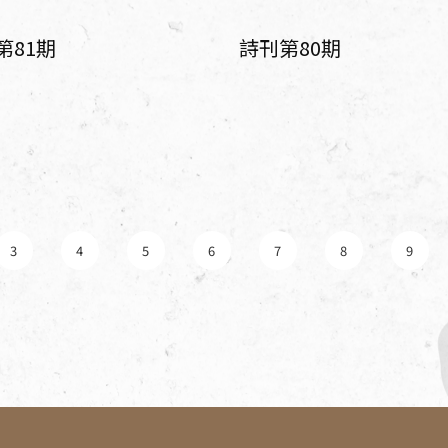
第81期
詩刊第80期
3
4
5
6
7
8
9