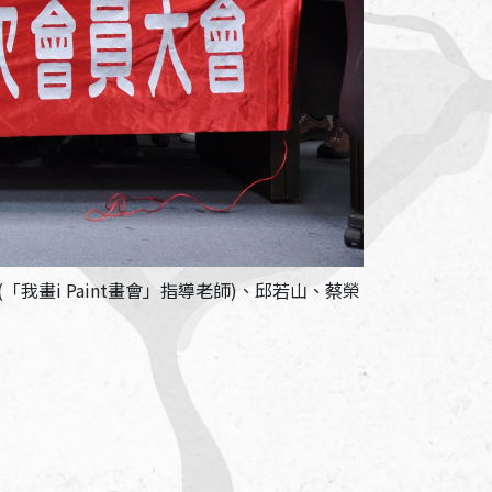
畫i Paint畫會」指導老師)、邱若山、蔡榮