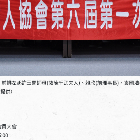
左起許玉蘭師母(故陳千武夫人)、賴欣(前理事長)、袁國浩(「我
鑫提供）
會員大會
:00