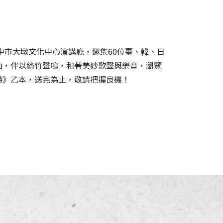
」臺中市大墩文化中心演講廳，邀集60位臺、韓、日
曲，伴以絲竹聲鳴，和著美妙歌聲與樂音，瀏覽
詩》乙本，送完為止，敬請把握良機！