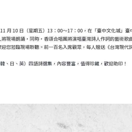
1 月 10 日（星期五）13：00～17：00，在「臺中文化城
人將現場朗誦，同時，香頌合唱團將演唱臺灣詩人作詞的藝術歌
歡迎您蒞臨現場聆聽。前一百名入席觀眾，每人贈送《台灣現代
、韓、日、英）四語詩選集，內容豐富，值得珍藏，歡迎助印！