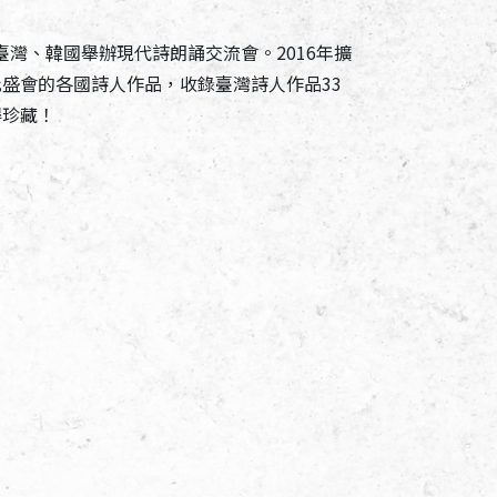
灣、韓國舉辦現代詩朗誦交流會。2016年擴
此盛會的各國詩人作品，收錄臺灣詩人作品33
得珍藏！