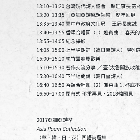
13:10~13:20 台灣現代詩人協會 賴理事
13:20~13:35 「亞細亞詩感想祝祭」歷年回顧
13:35~13:40 臺中市政府文化局 王局長
13:40~13:55 香頌合唱團（1）迎賓曲 1. 春
13:55~14:05 紀念攝影
14:05~15:00 上半場朗誦（韓日臺詩人） 特別來賓
15:00~15:10 絲竹聲鳴慶歡樂
15:10~15:30 著作交流分享 ╱ 臺(太魯閣
15:30~16:40 下半場朗誦（韓日臺詩人）
16:40~16:50 香頌合唱團（2）謝幕曲 1. 杯底
16:50~17:00 閉幕式 珍重再見，2018韓國見
2017亞細亞詩萃
Asia Poem Collection
（華、韓、日、英）四語詩選集