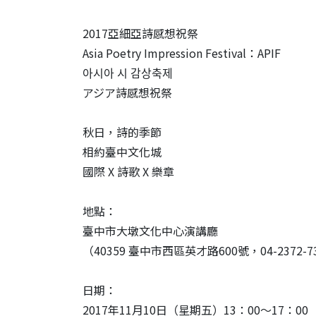
加入會員
2017亞細亞詩感想祝祭
Asia Poetry Impression Festival：APIF
支持我們
아시아 시 감상축제
アジア詩感想祝祭
徵稿訊息
秋日，詩的季節
相約臺中文化城
國際 X 詩歌 X 樂章
地點：
臺中市大墩文化中心演講廳
（40359 臺中市西區英才路600號，04-2372-7
日期：
2017年11月10日（星期五）13：00～17：00