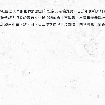
法人青的世界於2013年簽定交流協議書，自該年起輪流於臺
由台灣現代詩人協會於素有文化城之稱的臺中市舉辦。本書集結參與
合計60首的華、韓、日、英四語之原詩作及翻譯。內容豐富，值