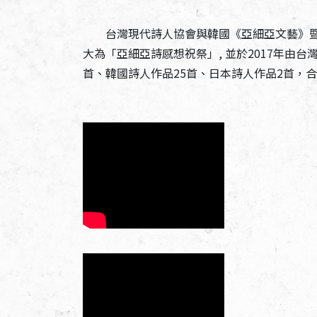
台灣現代詩人協會與韓國《亞細亞文藝》暨社團
大為「亞細亞詩感想祝祭」, 並於2017年
首、韓國詩人作品25首、日本詩人作品2首，