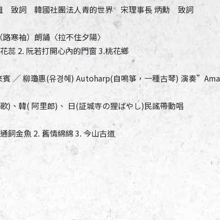
長 義雄 致詞 韓國社團法人青的世界 宋理事長 炳勳 致詞
志誠（路寒袖）朗誦〈拉不住夕陽〉
天的花蕊 2. 阮若打開心內的門窗 3.桃花鄉
 ╱ 柳瓊惠(유경혜) Autoharp(自鳴箏，一種古琴) 演奏”Amazi
族收穫歌)、韓( 阿里郎)、 日(証城寺の狸ばやし)民謠帶動唱
不通飼金魚 2. 舊情綿綿 3. 今山古道