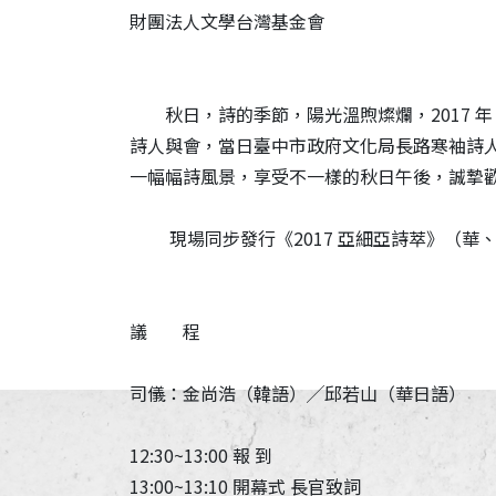
財團法人文學台灣基金會
秋日，詩的季節，陽光溫煦燦爛，2017 年 1
詩人與會，當日臺中市政府文化局長路寒袖詩
一幅幅詩風景，享受不一樣的秋日午後，誠摯
現場同步發行《2017 亞細亞詩萃》（華
議 程
司儀：金尚浩（韓語）╱邱若山（華日語）
12:30~13:00 報 到
13:00~13:10 開幕式 長官致詞