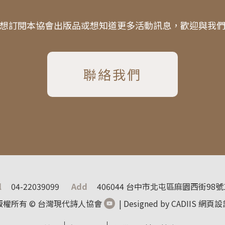
想訂閱本協會出版品或想知道更多活動訊息，歡迎與我
聯絡我們
l
04-22039099
Add
406044 台中市北屯區麻園西街98號
版權所有 © 台灣現代詩人協會
| Designed by CADIIS
網頁設