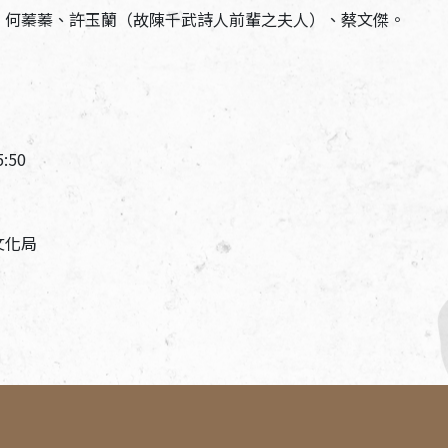
、何蓁蓁、許玉蘭（故陳千武詩人前輩之夫人）、蔡文傑。
:50
文化局