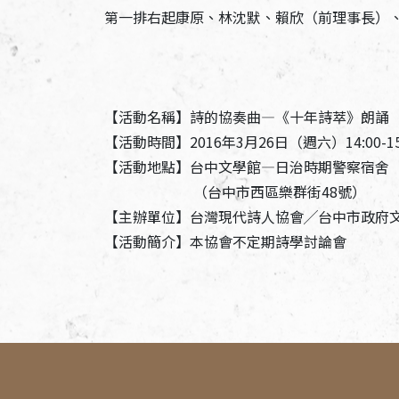
第一排右起康原、林沈默、賴欣（前理事長）
【活動名稱】詩的協奏曲―《十年詩萃》朗誦
【活動時間】2016年3月26日（週六）14:00-15
【活動地點】台中文學館―日治時期警察宿舍
（台中市西區樂群街48號）
【主辦單位】台灣現代詩人協會╱台中市政府
【活動簡介】本協會不定期詩學討論會