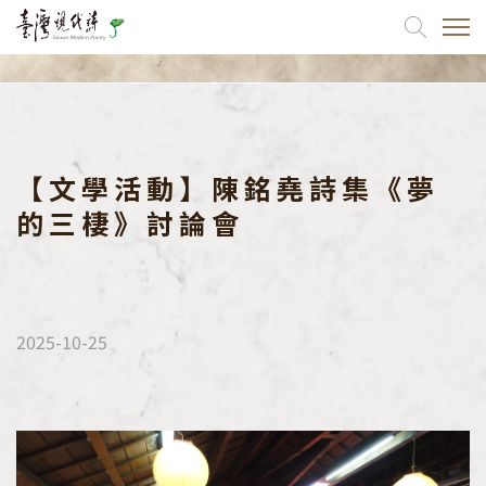
關於我們
出版品
【文學活動】陳銘堯詩集《夢
的三棲》討論會
最新消息
活動訊息
文學活動
2025-10-25
跨界交流
國際交流
協會活動