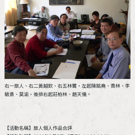
加入會員
支持我們
徵稿訊息
右一旅人、右二黃越欽、右五林鷺，左起陳銘堯、喬林、李
敏勇、莫渝，後排右起莊柏林、趙天儀。
【活動名稱】旅人個人作品合評