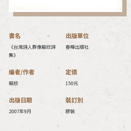
書名
出版單位
《台灣詩人群像賴欣詩
春暉出版社
集》
編者/作者
定價
賴欣
150元
出版日期
裝訂別
2007年9月
膠裝