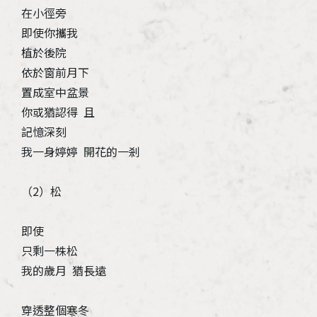
在小徑旁
即使你攜我
植於後院
依於窗前月下
置成室中盆景
你或猶認得 且
記憶深刻
我一身婷婷 開花的一剎
（2）松
即使
只剩一株松
我的歲月 猶長遠
穿透整個寒冬