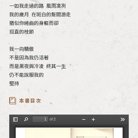
一如我走過的路 風雨凜冽
我的歲月 在斑白的髮間游走
猶似你綣曲的身軀而卻
挺直的枝節
我一向驕傲
不是因為我仍活著
而是黑夜與冷凌 終其一生
仍不能說服我的
堅持
本書目次