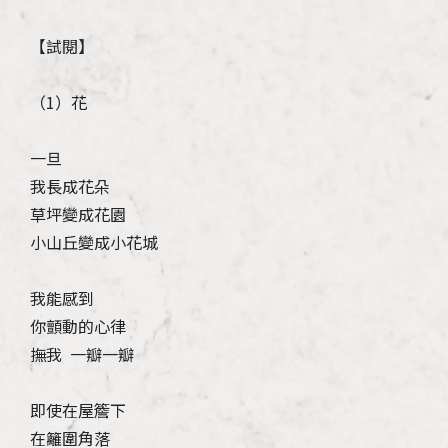
【試閱】
（1）花
一旦
我長成花朵
草坪變成花園
小山丘變成小花城
我能感到
你顫動的心律
撫我 一瓣一瓣
即使在屋簷下
在籬圍角落