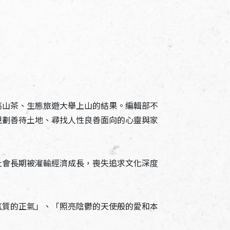
高山茶、生態旅遊大舉上山的結果。編輯部不
規劃善待土地、尋找人性良善面向的心靈與家
社會長期被灌輸經濟成長，喪失追求文化深度
氣質的正氣」、「照亮陰鬱的天使般的愛和本