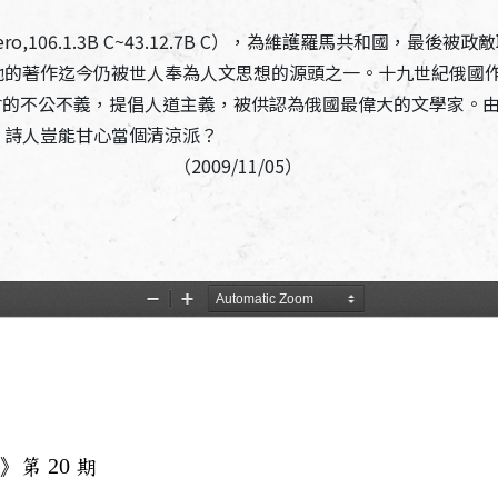
Cicero,106.1.3B C~43.12.7B C），為維護羅馬共和
作迄今仍被世人奉為人文思想的源頭之一。十九世紀俄國作家托爾斯泰（
反映俄國社會的不公不義，提倡人道主義，被供認為俄國最偉大的文學
。詩人豈能甘心當個清涼派？
11/05）