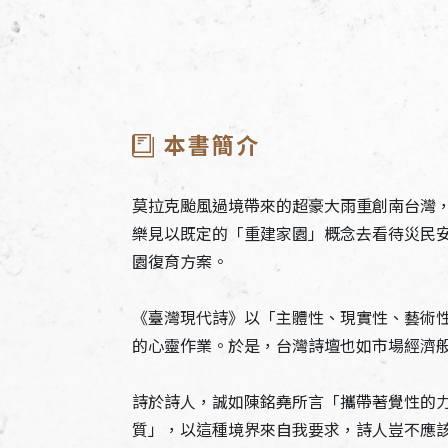
本書簡介
莫拉克颱風過境帶來的超豪大雨重創南台灣
樂見以既定的「重建家園」概念去看待災民
園復育方案。
《臺灣現代詩》以「主體性、現實性、藝術
的心靈作業。於是，台灣詩壇也如市場經濟
詩於詩人，誠如陳銘堯所言「攜帶著覺性的
質」，以這種境界來自我要求，詩人豈不應