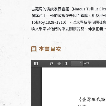
古羅馬的演說家西塞羅（Marcus Tullius 
演講台上。他的政敵並未因而獲勝，相反地他的著
Tolstoy,1828~1910），以文學
喚文學家以他們的筆去關懷弱勢、伸張正義
（2009/
本書目次