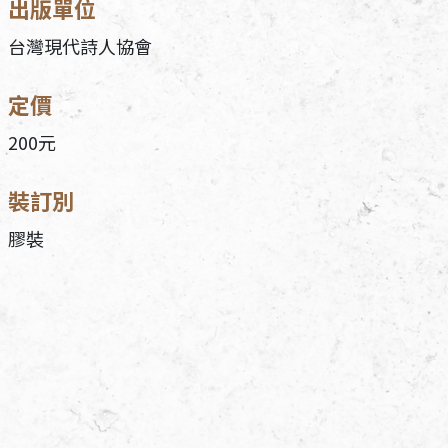
出版單位
台灣現代詩人協會
定價
200元
裝訂別
膠裝