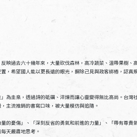
，反映過去六十幾年來，大量砍伐森林，高冷蔬菜、溫帶果樹、
安置，希望國人能以更長遠的眼光，摒除己見與政客綁樁，認真
性」為圭臬，透過詩的砥礪、淬煉而讓心靈變得無比高尚。台灣
般，主流推銷的書寫口味，被大量模仿與追隨。
力量的憂傷」、「深刻反省的勇氣和前進的力量」、「帶有尊貴
該每天嚴肅地思考。