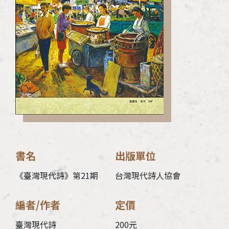
加入會員
支持我們
徵稿訊息
書名
出版單位
《臺灣現代詩》第21期
台灣現代詩人協會
編者/作者
定價
臺灣現代詩
200元