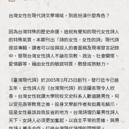
台灣女性在現代詩文學場域，到底扮演什麼角色？
因為台灣特殊的歷史命運，造就有覺知的現代女性詩人
的特殊氣質。本期刊出「詩的女性•女性的詩」現代詩
座談專輯，讀者可以從與談人的書面稿及現場發言記錄
中，發現台灣女性詩人不論在宗教、政治、社會關懷、
愛情觀等，藉由女性的敏感特質，散發成熟魅力。
《臺灣現代詩》於2005年3月25日創刊，發行迄今已逾
五年，女性詩人在《台灣現代詩》的活躍表現令人欣
喜。台灣女性就讀大學院校文史科系人數遠勝男性，何
以受完高等教育之後，投身文學創作者有如鳳毛鱗爪，
這是女性最該自我反省的地方。台灣詩壇仍屬男性詩人
天下，女詩人必須更加奮起，以自主平等的思維，與男
性詩人攜手合作，打造台灣現代詩壇的理想國。