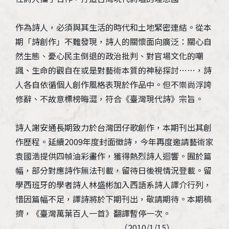
作為詩人，必須與其生活的時代和土地緊密連結。從本
期「詩創作」不難發現，詩人的關懷面向廣泛：關心自
然生態、憂心民主倒退的政治批判、對官場文化的嘲
諷、生命的觀自在或是對藝術本質的神秘探討……，詩
人各自依循個人創作風格表現於作品中。但不崇尚浮誇
修辭、不故意標榜晦澀，符合《臺灣現代詩》宗旨。
詩人謝安通長期致力於台灣囝仔歌創作，本期刊出其創
作歷程。延續2009年度封面徵詩，今年再度邀請藝術家
袁國浩提供四幀油彩畫作，獲得熱烈詩人迴響。囿於篇
幅，部分對應詩作無法刊載，留待日後視情況登載。留
學西班牙的學者詩人林盛彬加入西語系詩人譯介行列，
惜因篇幅不足，譯詩將於下期刊出，敬請期待。本期稿
擠，《臺灣萬葉百人一首》翻譯暫停一次。
（2010/1/15）