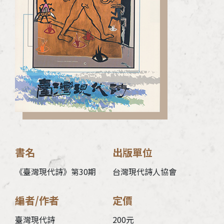
加入會員
支持我們
徵稿訊息
書名
出版單位
《臺灣現代詩》第30期
台灣現代詩人協會
編者/作者
定價
臺灣現代詩
200元