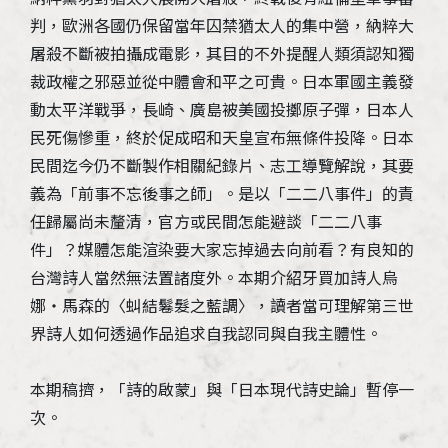
判，歐洲各國仍保留當年囚禁猶太人的集中營，納粹大
屠殺不斷被拍攝成電影，其目的不外提醒人類須認知獨
裁政權之邪惡並從中體會和平之可貴。日本軍國主義發
動太平洋戰爭，長崎、廣島被美國投擲原子彈，日本人
民死傷慘重，終於促成昭和天皇宣布無條件投降。日本
民間迄今仍不斷製作相關紀錄片、志工導覽解說，其要
義為「前事不忘後事之師」。是以「二二八事件」的責
任歸屬尚未釐清，官方或民間怎能避談「二二八事
件」？媒體怎能渲染要大家忘掉過去向前看？有良知的
台灣詩人當然無法置諸度外。本期介紹牙買加詩人烏
娜‧馬森的〈虯結鬈髮之藍調〉，讀者當可理解第三世
界詩人如何透過作品追求自我認同與自我主體性。
本期稿擠，「詩的啟蒙」與「日本現代詩史論」暫停一
次。
（2012/05