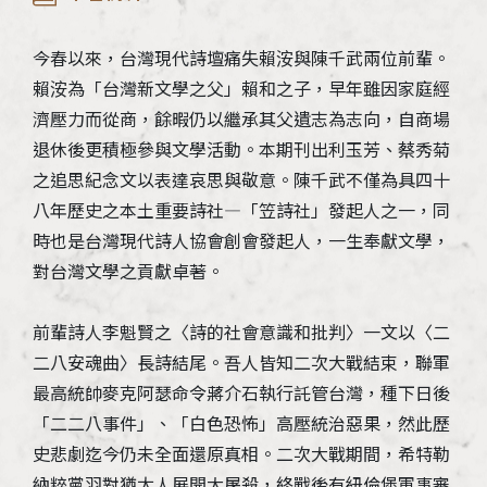
今春以來，台灣現代詩壇痛失賴洝與陳千武兩位前輩。
賴洝為「台灣新文學之父」賴和之子，早年雖因家庭經
濟壓力而從商，餘暇仍以繼承其父遺志為志向，自商場
退休後更積極參與文學活動。本期刊出利玉芳、蔡秀菊
之追思紀念文以表達哀思與敬意。陳千武不僅為具四十
八年歷史之本土重要詩社―「笠詩社」發起人之一，同
時也是台灣現代詩人協會創會發起人，一生奉獻文學，
對台灣文學之貢獻卓著。
前輩詩人李魁賢之〈詩的社會意識和批判〉一文以〈二
二八安魂曲〉長詩結尾。吾人皆知二次大戰結束，聯軍
最高統帥麥克阿瑟命令蔣介石執行託管台灣，種下日後
「二二八事件」、「白色恐怖」高壓統治惡果，然此歷
史悲劇迄今仍未全面還原真相。二次大戰期間，希特勒
納粹黨羽對猶太人展開大屠殺，終戰後有紐倫堡軍事審