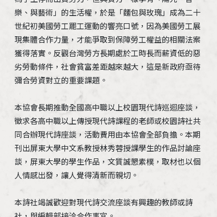
樂、與藝術」的生活權，於是「麵包與玫瑰」成為二十
世紀初美國勞工罷工運動的響亮口號，因為美國勞工展
現集體合作力量，才能爭取到保障勞工權益的相關法案
獲得落實。反觀台灣勞方長期處於工時長而薪資低的惡
劣勞動條件，社會貧富差距越來越大，這是新政府亟待
彌合勞資對立的重要課題。
本協會長期推動全國高中職以上校園現代詩巡迴座談，
徵求各高中職以上傳授現代詩課程的老師或校園詩社共
同合辦現代詩座談，活動費用由本協會全部負擔。本期
刊出屏東大學中文系教授林秀蓉授課學生的作品討論座
談，屏東大學的學生作品，文質誠懇素樸，取材也以個
人情感出發，讓人覺得清新而親切。
本詩社竭誠歡迎對現代詩交流座談有興趣的教師或詩
社，與編輯部接洽合作事宜。