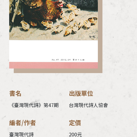
加入會員
支持我們
徵稿訊息
書名
出版單位
《臺灣現代詩》第47期
台灣現代詩人協會
編者/作者
定價
臺灣現代詩
200元