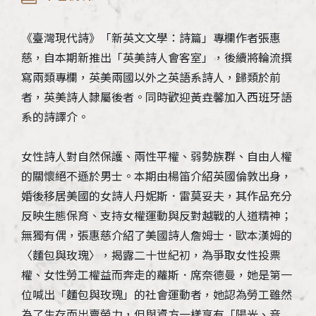
《臺灣現代詩》「新英文文學：詩篇」專欄作者張惠
慈，自本期新推出「英美詩人會客室」，後續將輪流撰
寫兩類專欄，英美兩國以外之英語系詩人，歸類於前
者，英美詩人隸屬後者。同時歡迎黃垚馨加入西班牙語
系的詩譯介。
女性詩人對自然保護、兩性平權、弱勢族群、自由人權
的關懷絕不遜於男士。本期由楊笛介紹英國倫敦出身，
婚後移居美國的女詩人丹妮斯．雷莫妥夫，其作品充分
反映生態保育、支持女權運動與反對越戰的人道精神；
無獨有偶，張惠慈介紹了美國詩人詹姆士．歐本漢姆的
〈麵包與玫瑰〉，揭露二十世紀初，為爭取女性投票
權、女性勞工權益而奔走的蘿斯．席奈德曼，她是第一
位喊出「麵包與玫瑰」的社會運動者，她認為勞工雖然
為了生存而出賣勞力，但與資方一樣享有「陽光、音